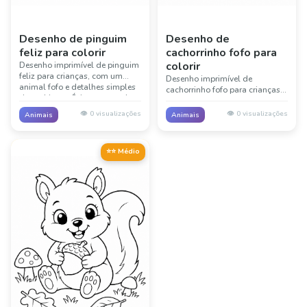
Desenho de pinguim
Desenho de
feliz para colorir
cachorrinho fofo para
colorir
Desenho imprimível de pinguim
feliz para crianças, com um
Desenho imprimível de
animal fofo e detalhes simples
cachorrinho fofo para crianças,
do ambiente. Ótimo para aulas
com um animal fofo e detalhes
sobre animais, sala de aula e
simples do ambiente. Ótimo
👁️
0
visualizações
👁️
0
visualizações
Animais
Animais
diversão criativa sem telas.
para aulas sobre animais, sala
de aula e diversão criativa sem
telas.
⭐⭐ Médio