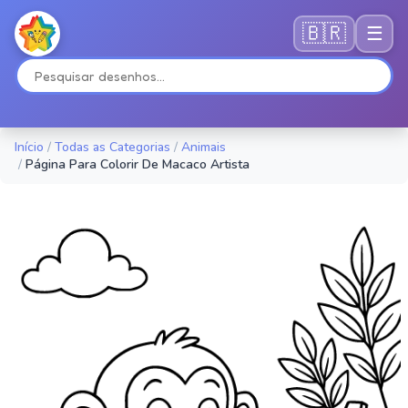
🇧🇷
☰
Início
/
Todas as Categorias
/
Animais
/
Página Para Colorir De Macaco Artista