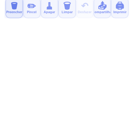
🪣
✏️
🧹
🗑️
↶
📤
🖨️
Preencher
Pincel
Apagar
Limpar
Desfazer
Compartilhar
Imprimir
MyColor.fun
Páginas gratuitas e educativas para colorir para crianças.
Imprima, colorir e divirta-se!
Experimente Nosso Novo App
Um app calmo e sem anúncios para colorir já está disponível.