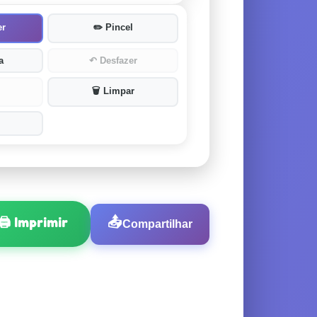
er
✏️
Pincel
a
↶
Desfazer
🗑️
Limpar
🖨️
Imprimir
📤
Compartilhar