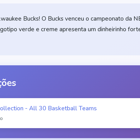
ilwaukee Bucks! O Bucks venceu o campeonato da 
gotipo verde e creme apresenta um dinheirinho fort
ções
llection - All 30 Basketball Teams
ão