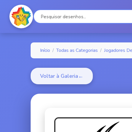
Início
/
Todas as Categorias
/
Jogadores D
Voltar à Galeria
←