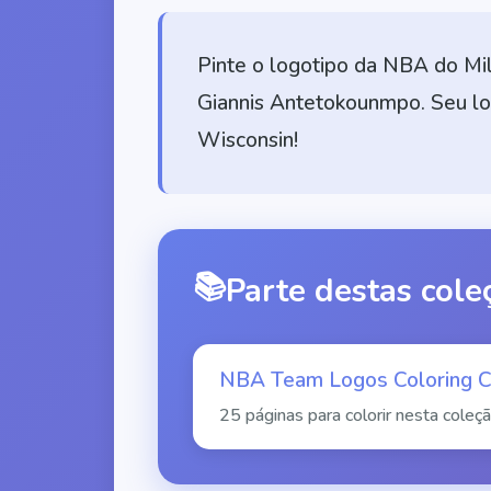
Pinte o logotipo da NBA do M
Giannis Antetokounmpo. Seu lo
Wisconsin!
📚
Parte destas cole
NBA Team Logos Coloring Co
25 páginas para colorir nesta coleç