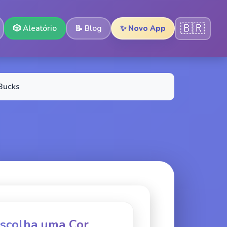
🇧🇷
🎲
Aleatório
📝
Blog
✨ Novo App
Bucks
Escolha uma Cor