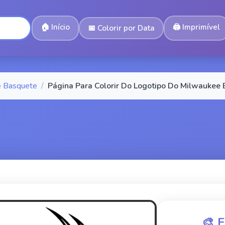
🏠
Início
🖨️
Imprimível
📅
Colorir por Data
e Basquete
/
Página Para Colorir Do Logotipo Do Milwaukee 
🎨 