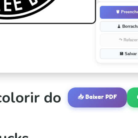
🪣
Preench
🧹
Borrach
↷
Refazer
💾
Salvar
olorir do
📥
Baixar PDF