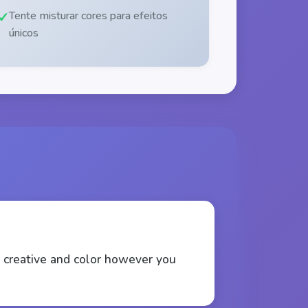
Tente misturar cores para efeitos
únicos
 be creative and color however you