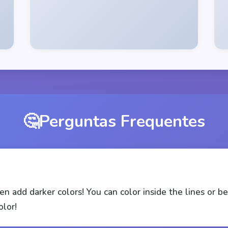
🤔
Perguntas Frequentes
then add darker colors! You can color inside the lines or
olor!