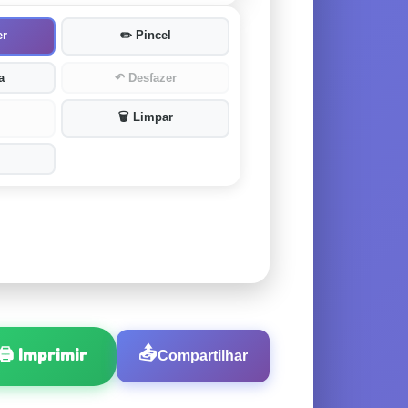
er
✏️
Pincel
a
↶
Desfazer
🗑️
Limpar
🖨️
Imprimir
📤
Compartilhar