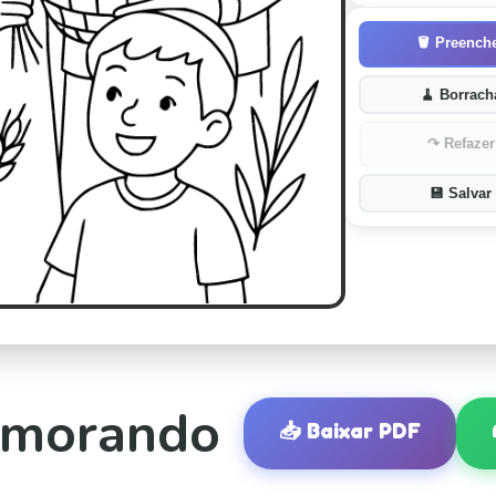
🪣
Preench
🧹
Borrach
↷
Refazer
💾
Salvar
emorando
📥
Baixar PDF