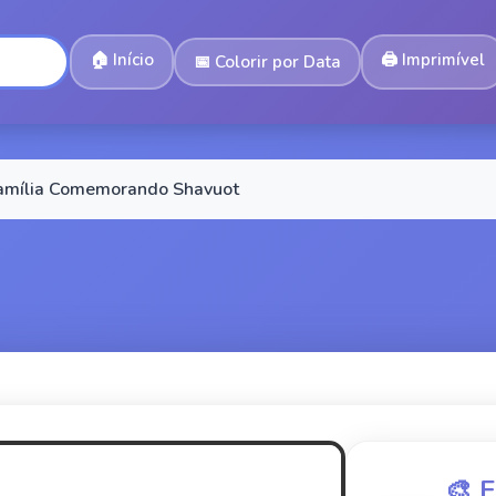
🏠
Início
🖨️
Imprimível
📅
Colorir por Data
amília Comemorando Shavuot
🎨 