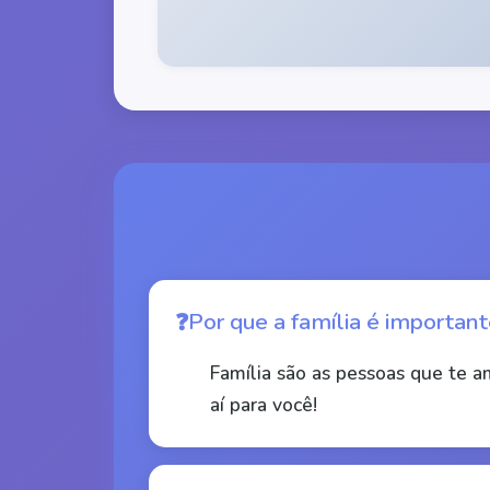
Por que a família é importan
Família são as pessoas que te 
aí para você!