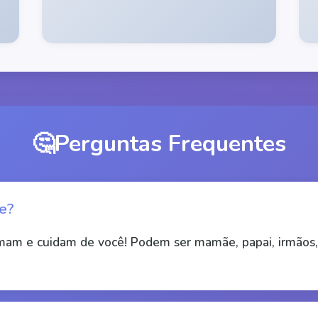
🤔
Perguntas Frequentes
te?
amam e cuidam de você! Podem ser mamãe, papai, irmãos, 