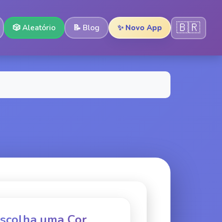
🇧🇷
🎲
Aleatório
📝
Blog
✨ Novo App
Escolha uma Cor