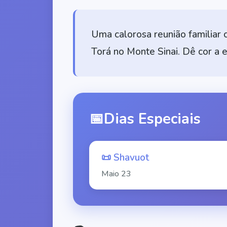
Uma calorosa reunião familiar 
Torá no Monte Sinai. Dê cor a e
📅
Dias Especiais
📜
Shavuot
Maio
23