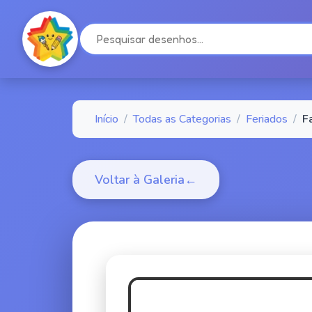
Início
/
Todas as Categorias
/
Feriados
/
F
Voltar à Galeria
←