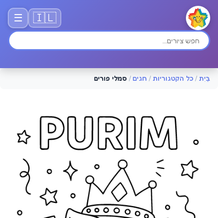
🇮🇱
☰
בַּיִת
/
כל הקטגוריות
/
חגים
/
סמלי פורים