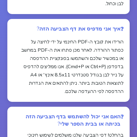
לבן וכחול.
איך אני מדפיס את דף הצביעה הזה?
הורידו את קובץ ה-PDF החינמי על ידי לחיצה על
כפתור ההורדה. לאחר מכן פתחו את ה-PDF במחשב
או במכשיר שלכם והשתמשו בפונקציית ההדפסה
בדפדפן (Ctrl+P או Cmd+P). אנו ממליצים להדפיס
על נייר לבן בגודל סטנדרטי 8.5x11 אינץ' או A4
לתוצאות הטובות ביותר. ניתן להתאים את הגדרות
ההדפסה לפי ההעדפה שלכם.
האם אני יכול להשתמש בדף הצביעה הזה
בכיתה או בבית הספר שלי?
בהחלט! דפי הצביעה שלנו מושלמים לשימוש חינוכי