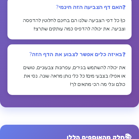
האם דף הצביעה הזה חינמי?
כן! כל דפי הצביעה שלנו הם בחינם לחלוטין להדפסה
וצביעה. את יכולה להדפיס כמה עותקים שתרצי!
באיזה כלים אפשר לצבוע את הדף הזה?
את יכולה להשתמש בגירים, עפרונות צבעוניים, טושים
או אפילו בצבעי מים! כל כלי נותן מראה שונה. נסי את
כולם וגלי מה הכי מתאים לך!
📚
חלק מהאוספים הללו