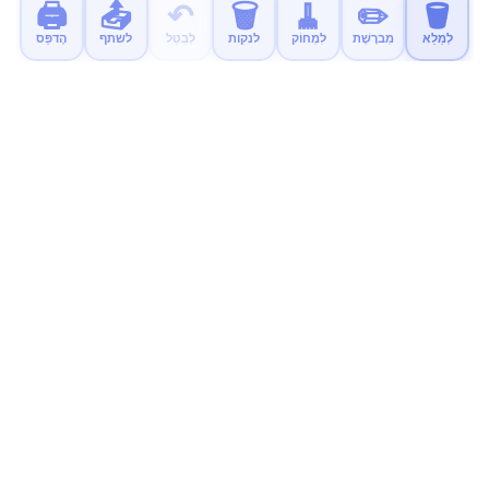
🖨️
📤
↶
🗑️
🧹
✏️
🪣
לְמַלֵא
מִברֶשֶׁת
לִמְחוֹק
לנקות
לְבַטֵל
לשתף
הֶדפֵּס
MyColor.fun
דפי צביעה חינוכיים בחינם לילדים. להדפיס, לצבוע וליהנות!
נסו את האפליקציה החדשה שלנו
אפליקציית צביעה רגועה וללא פרסומות לילדים זמינה עכשיו.