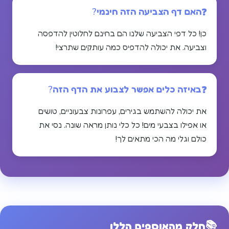
האם דף הצביעה הזה חינמי?
כן! כל דפי הצביעה שלנו הם בחינם לחלוטין להדפסה
וצביעה. את יכולה להדפיס כמה עותקים שתרצי!
באיזה כלים אפשר לצבוע את הדף הזה?
את יכולה להשתמש בגירים, עפרונות צבעוניים, טושים
או אפילו בצבעי מים! כל כלי נותן מראה שונה. נסי את
כולם וגלי מה הכי מתאים לך!
📚
חלק מהאוספים הללו