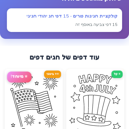
קולקציית חגיגות פורים - 15 דפי חג יהודי חגיגי
15 דפי צביעה באוסף זה
עוד דפים של
חגים
דפים
⭐ קַל
⭐⭐ בֵּינוֹנִי
⭐
מיוחד!