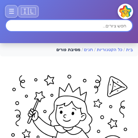
🇮🇱
☰
בַּיִת
/
כל הקטגוריות
/
חגים
/
מסיבת פורים