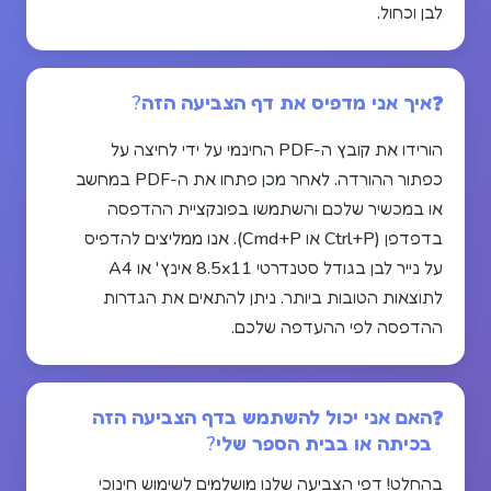
לבן וכחול.
איך אני מדפיס את דף הצביעה הזה?
הורידו את קובץ ה-PDF החינמי על ידי לחיצה על
כפתור ההורדה. לאחר מכן פתחו את ה-PDF במחשב
או במכשיר שלכם והשתמשו בפונקציית ההדפסה
בדפדפן (Ctrl+P או Cmd+P). אנו ממליצים להדפיס
על נייר לבן בגודל סטנדרטי 8.5x11 אינץ' או A4
לתוצאות הטובות ביותר. ניתן להתאים את הגדרות
ההדפסה לפי ההעדפה שלכם.
האם אני יכול להשתמש בדף הצביעה הזה
בכיתה או בבית הספר שלי?
בהחלט! דפי הצביעה שלנו מושלמים לשימוש חינוכי