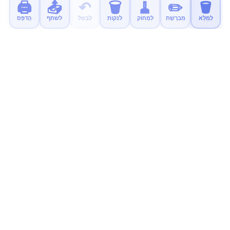
🖨️
📤
↶
🗑️
🧹
✏️
🪣
לְמַלֵא
מִברֶשֶׁת
לִמְחוֹק
לנקות
לְבַטֵל
לשתף
הֶדפֵּס
MyColor.fun
דפי צביעה חינוכיים בחינם לילדים. להדפיס, לצבוע וליהנות!
נסו את האפליקציה החדשה שלנו
אפליקציית צביעה רגועה וללא פרסומות לילדים זמינה עכשיו.