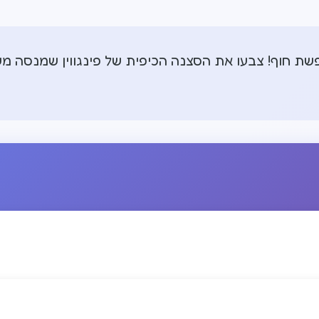
שת חוף! צבעו את הסצנה הכיפית של פינגווין שמנסה מש