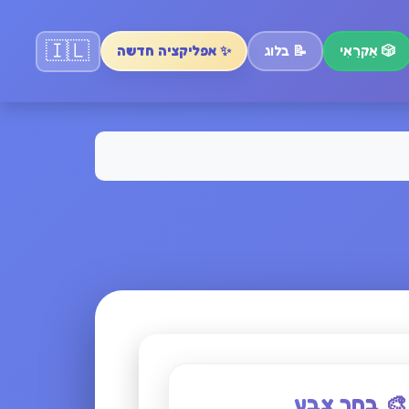
🇮🇱
🎲
אַקרַאִי
📝
בלוג
✨ אפליקציה חדשה
🎨 בחר צבע