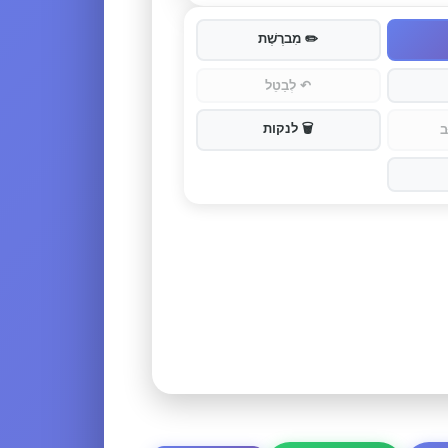
✏️
מִברֶשֶׁת
↶
לְבַטֵל
🗑️
לנקות
ב