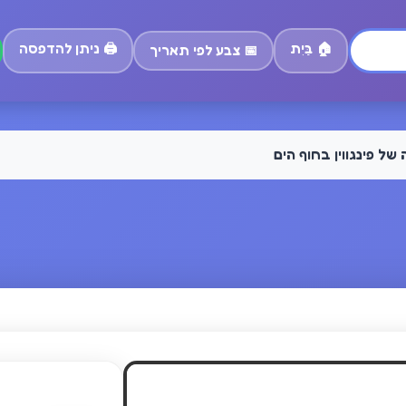
🏠
בַּיִת
🖨️
ניתן להדפסה
📅
צבע לפי תאריך
של פינגווין בחוף הים