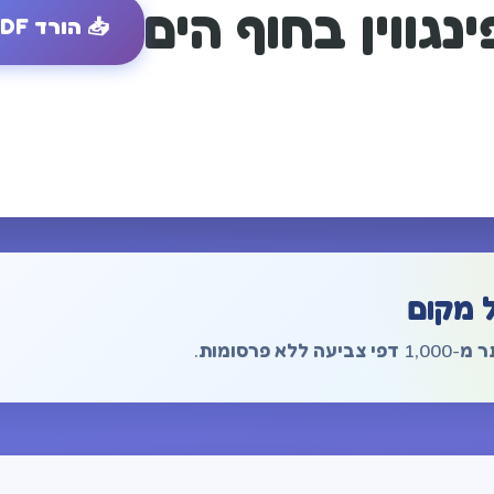
גווין בחוף הים
📥
הורד PDF
 מקום