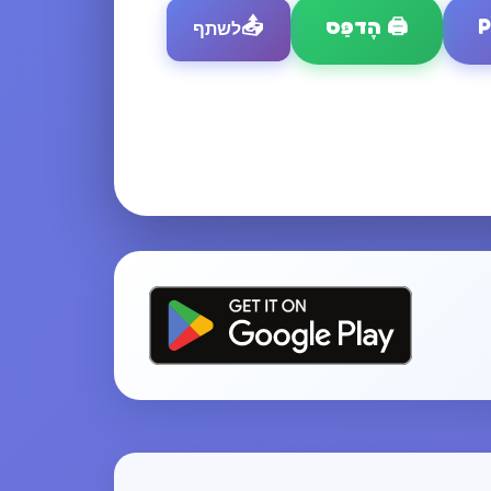
🖨️
הֶדפֵּס
📤
לשתף