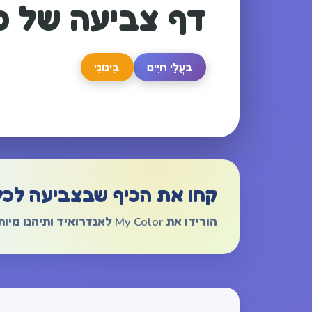
דף צביעה של פינ
בַּעֲלֵי חַיִים
בֵּינוֹנִי
קחו את הכיף שבצביעה לכל
הורידו את My Color לאנדרואיד ותיהנו מיותר מ-1,000 דפי צביעה ללא פרסומות.