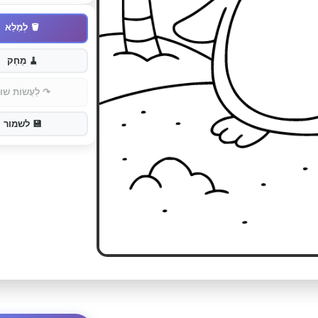
🪣
לְמַלֵא
🧹
מַחַק
↷
לַעֲשׂוֹת שׁוּ
💾
לשמור