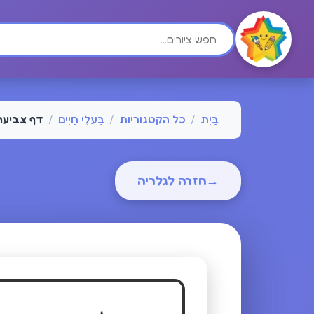
בַּיִת
/
כל הקטגוריות
/
בַּעֲלֵי חַיִים
/
דף צביעה 
→
חזרה לגלריה