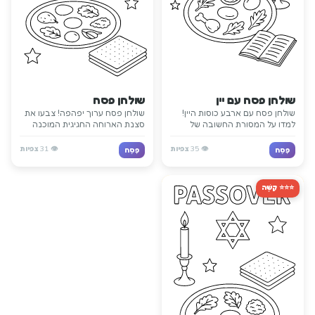
שולחן פסח עם יין
שולחן פסח
שולחן פסח עם ארבע כוסות היין!
שולחן פסח ערוך יפהפה! צבעו את
למדו על המסורת החשובה של
סצנת הארוחה החגיגית המוכנה
הסדר בזמן הצביעה.
לחגיגת הסדר.
👁️
35
צפיות
👁️
31
צפיות
פֶּסַח
פֶּסַח
⭐⭐⭐ קָשֶׁה