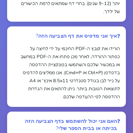
יותר (9-12 שנים). בחרי דף שמתאים לרמת הכישורים
של ילדך.
איך אני מדפיס את דף הצביעה הזה?
הורידו את קובץ ה-PDF החינמי על ידי לחיצה על
כפתור ההורדה. לאחר מכן פתחו את ה-PDF במחשב
או במכשיר שלכם והשתמשו בפונקציית ההדפסה
בדפדפן (Ctrl+P או Cmd+P). אנו ממליצים להדפיס
על נייר לבן בגודל סטנדרטי 8.5x11 אינץ' או A4
לתוצאות הטובות ביותר. ניתן להתאים את הגדרות
ההדפסה לפי ההעדפה שלכם.
האם אני יכול להשתמש בדף הצביעה הזה
בכיתה או בבית הספר שלי?