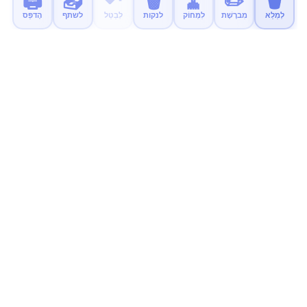
🖨️
📤
↶
🗑️
🧹
✏️
🪣
לְמַלֵא
מִברֶשֶׁת
לִמְחוֹק
לנקות
לְבַטֵל
לשתף
הֶדפֵּס
MyColor.fun
דפי צביעה חינוכיים בחינם לילדים. להדפיס, לצבוע וליהנות!
נסו את האפליקציה החדשה שלנו
אפליקציית צביעה רגועה וללא פרסומות לילדים זמינה עכשיו.