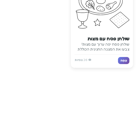
שולחן פסח עם מצות
שולחן פסח יפה ערוך עם מצות!
צבעו את הסצנה החגיגית הכוללת
את הלחם הלא חמץ המרכזי
בפסח.
👁️
26
צפיות
פֶּסַח