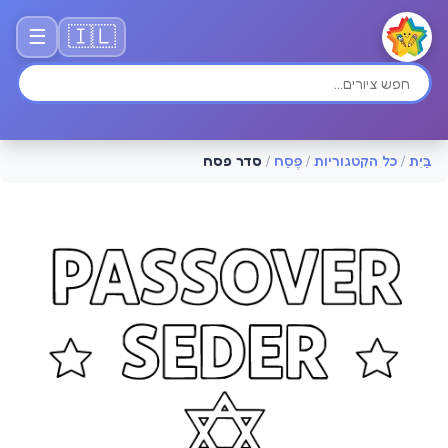
🇮🇱
☰
בַּיִת
/
כל הקטגוריות
/
פֶּסַח
/
סדר פסח