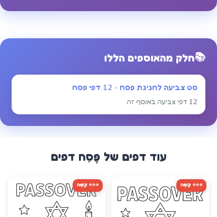
📚
חלק מהאוספים הללו
סט צביעה לחגיגת פסח - 12 דפי פסח
12 דפי צביעה באוסף זה
עוד דפים של
פֶּסַח
דפים
⭐⭐⭐ קָשֶׁה
⭐⭐⭐ קָשֶׁה