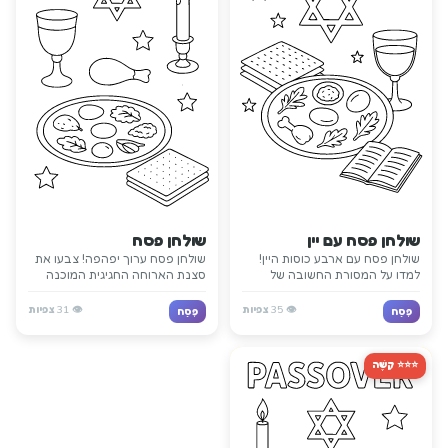
שולחן פסח עם יין
שולחן פסח
שולחן פסח עם ארבע כוסות היין!
שולחן פסח ערוך יפהפה! צבעו את
למדו על המסורת החשובה של
סצנת הארוחה החגיגית המוכנה
הסדר בזמן הצביעה.
לחגיגת הסדר.
👁️
35
צפיות
👁️
31
צפיות
פֶּסַח
פֶּסַח
⭐⭐⭐ קָשֶׁה