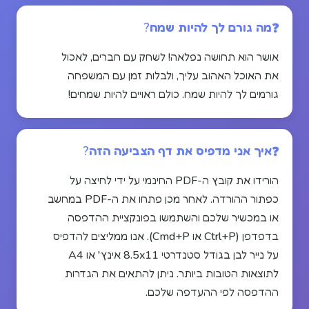
מה גורם לך להיות שמח?
אושר הוא תחושה נפלאה! לשחק עם חברים, לאכול
את האוכל האהוב עליך, ולבלות זמן עם המשפחה
גורמים לך להיות שמח. כולם ראויים להיות שמחים!
איך אני מדפיס את דף הצביעה הזה?
הורידו את קובץ ה-PDF החינמי על ידי לחיצה על
כפתור ההורדה. לאחר מכן פתחו את ה-PDF במחשב
או במכשיר שלכם והשתמשו בפונקציית ההדפסה
בדפדפן (Ctrl+P או Cmd+P). אנו ממליצים להדפיס
על נייר לבן בגודל סטנדרטי 8.5x11 אינץ' או A4
לתוצאות הטובות ביותר. ניתן להתאים את הגדרות
ההדפסה לפי ההעדפה שלכם.