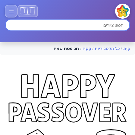
🇮🇱
☰
בַּיִת
/
כל הקטגוריות
/
פֶּסַח
/
חג פסח שמח