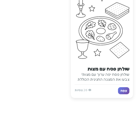
שולחן פסח עם מצות
שולחן פסח יפה ערוך עם מצות!
צבעו את הסצנה החגיגית הכוללת
את הלחם הלא חמץ המרכזי
בפסח.
👁️
26
צפיות
פֶּסַח