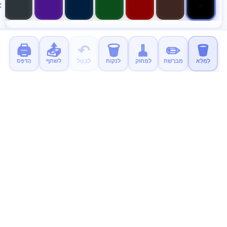
🖨️
📤
↶
🗑️
🧹
✏️
🪣
לְמַלֵא
מִברֶשֶׁת
לִמְחוֹק
לנקות
לְבַטֵל
לשתף
הֶדפֵּס
MyColor.fun
דפי צביעה חינוכיים בחינם לילדים. להדפיס, לצבוע וליהנות!