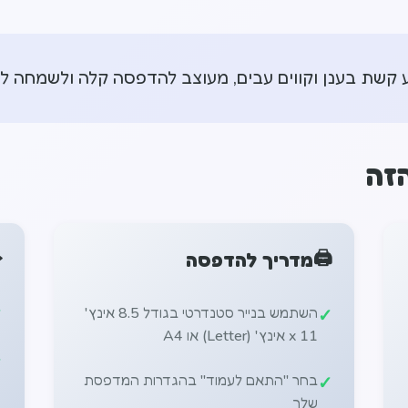
קשת בענן וקווים עבים, מעוצב להדפסה קלה ולשמחה לי
זה
️
🖨️
מדריך להדפסה
השתמש בנייר סטנדרטי בגודל 8.5 אינץ'
x 11 אינץ' (Letter) או A4
בחר "התאם לעמוד" בהגדרות המדפסת
שלך