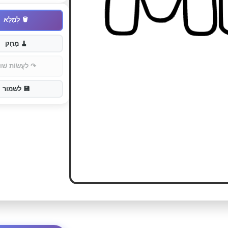
🪣
לְמַלֵא
🧹
מַחַק
↷
לַעֲשׂוֹת שׁוּ
💾
לשמור