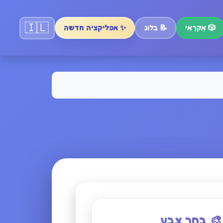
🇮🇱
🎲
אַקרַאִי
📝
בלוג
✨ אפליקציה חדשה
🎨 בחר צבע