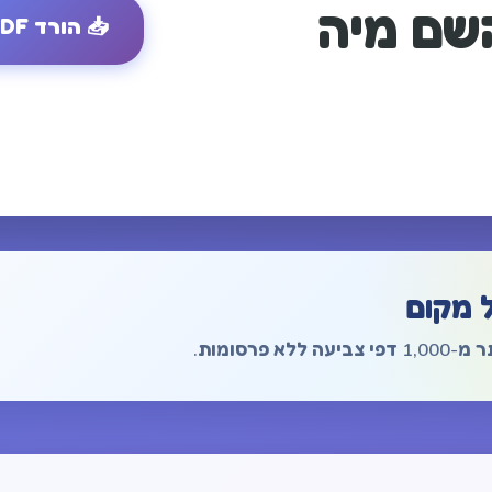
שם מיה
📥
הורד PDF
 מקום