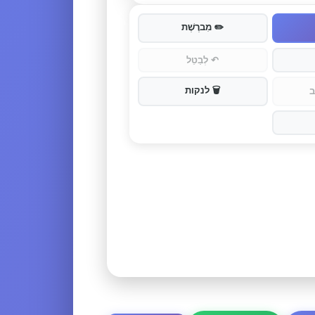
✏️
מִברֶשֶׁת
↶
לְבַטֵל
🗑️
לנקות
ב