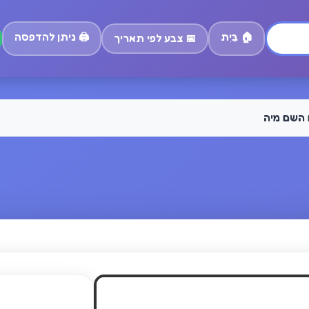
🏠
בַּיִת
🖨️
ניתן להדפסה
📅
צבע לפי תאריך
 השם מיה