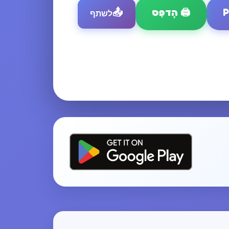
🖨️
הֶדפֵּס
📤
לשתף