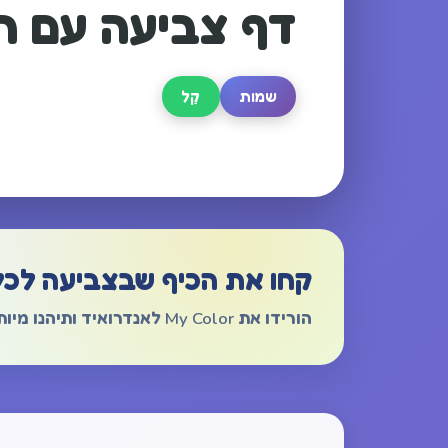
דף צביעה עם ה
שמות
קַל
קחו את הכיף שבצביעה לכל
הורידו את My Color לאנדרואיד ותיהנו מיותר מ-1,000 דפי צביעה ללא פרסומות.