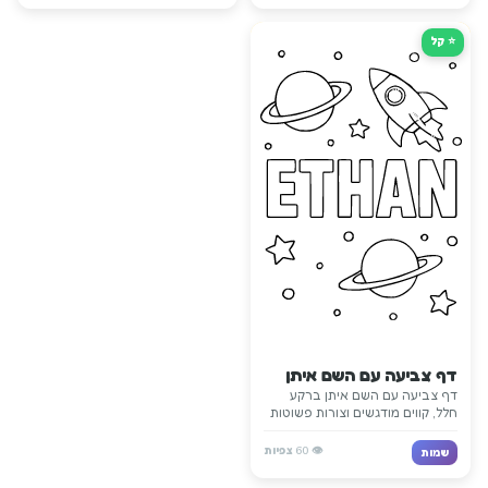
⭐ קַל
דף צביעה עם השם איתן
דף צביעה עם השם איתן ברקע
חלל, קווים מודגשים וצורות פשוטות
להדפסה לילדים שאוהבים כוכבים,
כוכבי לכת והרפתקאות.
👁️
60
צפיות
שמות