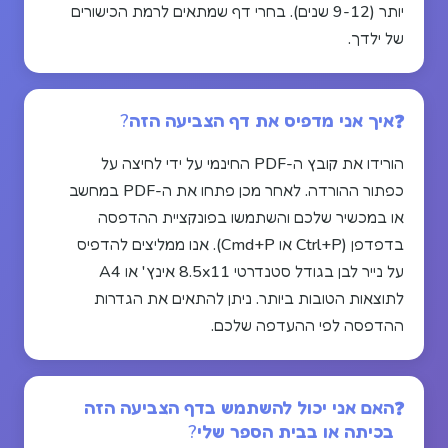
יותר (9-12 שנים). בחרי דף שמתאים לרמת הכישורים
של ילדך.
איך אני מדפיס את דף הצביעה הזה?
הורידו את קובץ ה-PDF החינמי על ידי לחיצה על
כפתור ההורדה. לאחר מכן פתחו את ה-PDF במחשב
או במכשיר שלכם והשתמשו בפונקציית ההדפסה
בדפדפן (Ctrl+P או Cmd+P). אנו ממליצים להדפיס
על נייר לבן בגודל סטנדרטי 8.5x11 אינץ' או A4
לתוצאות הטובות ביותר. ניתן להתאים את הגדרות
ההדפסה לפי ההעדפה שלכם.
האם אני יכול להשתמש בדף הצביעה הזה
בכיתה או בבית הספר שלי?