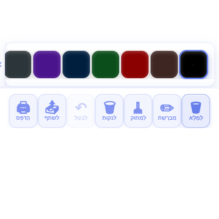
🖨️
📤
↶
🗑️
🧹
✏️
🪣
לְמַלֵא
מִברֶשֶׁת
לִמְחוֹק
לנקות
לְבַטֵל
לשתף
הֶדפֵּס