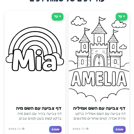
⭐ קַל
⭐ קַל
דף צביעה עם השם אמיליה
דף צביעה עם השם מיה
דף צביעה עם השם אמיליה ברקע
דף צביעה בהיר עם השם מיה
טירת אגדה, קווים שחורים מודגשים
ברקע קשת בענן וקווים עבים,
ופרטים קסומים שהופכים את הדף
מעוצב להדפסה קלה ולשמחה
למשחקי ומיוחד.
לילדים קטנים.
👁️
35
צפיות
👁️
34
צפיות
שמות
שמות