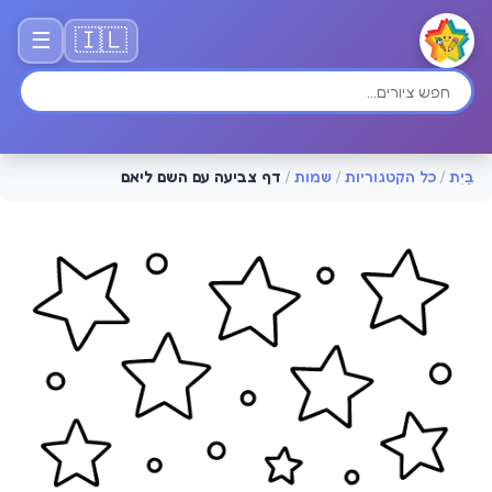
🇮🇱
☰
בַּיִת
/
כל הקטגוריות
/
שמות
/
דף צביעה עם השם ליאם