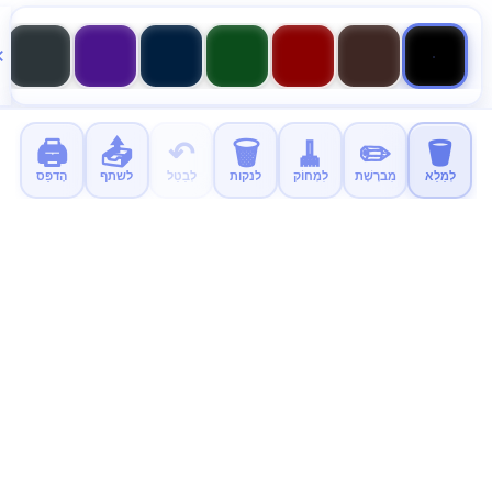
🖨️
📤
↶
🗑️
🧹
✏️
🪣
לְמַלֵא
מִברֶשֶׁת
לִמְחוֹק
לנקות
לְבַטֵל
לשתף
הֶדפֵּס
MyColor.fun