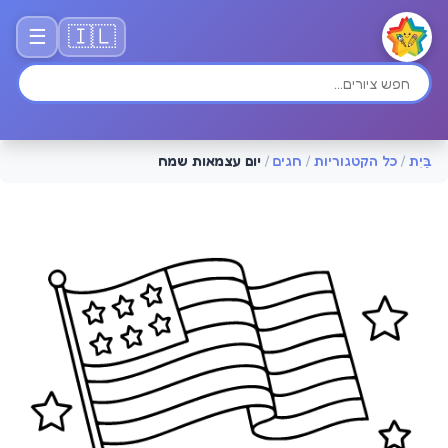
🇮🇱
☰
בַּיִת
/
כל הקטגוריות
/
חגים
/
יום עצמאות שמח