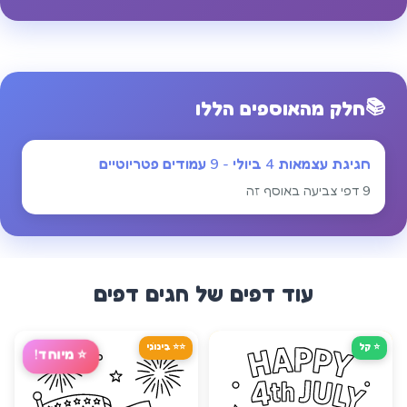
📚
חלק מהאוספים הללו
חגיגת עצמאות 4 ביולי - 9 עמודים פטריוטיים
9 דפי צביעה באוסף זה
עוד דפים של
חגים
דפים
⭐ קַל
⭐⭐ בֵּינוֹנִי
⭐
מיוחד!