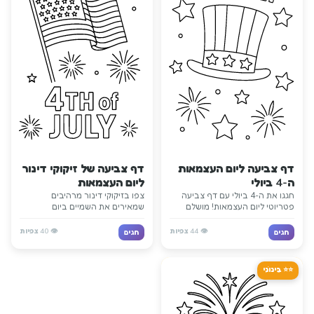
דף צביעה ליום העצמאות
דף צביעה של זיקוקי דינור
ה-4 ביולי
ליום העצמאות
חגגו את ה-4 ביולי עם דף צביעה
צפו בזיקוקי דינור מרהיבים
פטריוטי ליום העצמאות! מושלם
שמאירים את השמיים ביום
ללמידה על ההיסטוריה האמריקאית
העצמאות! דף מרגש זה לוכד את
ועל לידת האומה דרך צביעה
הקסם של מופעי הזיקוקים ב-4 ביולי
👁️
44
צפיות
👁️
40
צפיות
חגים
חגים
יצירתית.
שחוגגים חופש.
⭐⭐ בֵּינוֹנִי