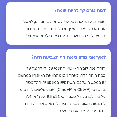
מה גורם לך להיות שמח?
אושר הוא תחושה נפלאה! לשחק עם חברים, לאכול
את האוכל האהוב עליך, ולבלות זמן עם המשפחה
גורמים לך להיות שמח. כולם ראויים להיות שמחים!
איך אני מדפיס את דף הצביעה הזה?
הורידו את קובץ ה-PDF החינמי על ידי לחיצה על
כפתור ההורדה. לאחר מכן פתחו את ה-PDF במחשב
או במכשיר שלכם והשתמשו בפונקציית ההדפסה
בדפדפן (Ctrl+P או Cmd+P). אנו ממליצים להדפיס
על נייר לבן בגודל סטנדרטי 8.5x11 אינץ' או A4
לתוצאות הטובות ביותר. ניתן להתאים את הגדרות
ההדפסה לפי ההעדפה שלכם.