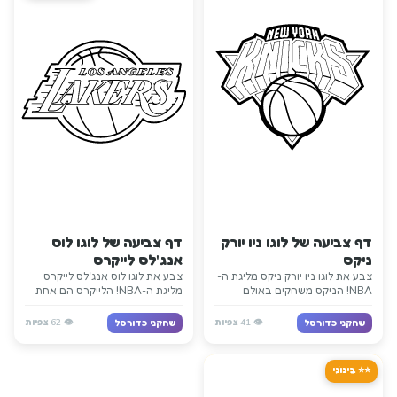
דף צביעה של לוגו ניו יורק
דף צביעה של לוגו לוס
ניקס
אנג'לס לייקרס
צבע את לוגו ניו יורק ניקס מליגת ה-
צבע את לוגו לוס אנג'לס לייקרס
NBA! הניקס משחקים באולם
מליגת ה-NBA! הלייקרס הם אחת
המפורסם מדיסון סקוור גארדן בעיר
הקבוצות המפורסמות בהיסטוריה
ניו יורק. הצבעים הכתום והכחול
עם 17 אליפויות. הצבעים הסגול
👁️
41
צפיות
👁️
62
צפיות
שחקני כדורסל
שחקני כדורסל
שלהם מייצגים אחת הקבוצות
והזהב שלהם אייקוניים בכדורסל.
הוותיקות בליגה!
אגדות כמו מג'יק ג'ונסון, קובי
בראיינט ולברון ג'יימס שיחקו
⭐⭐ בֵּינוֹנִי
בלייקרס!