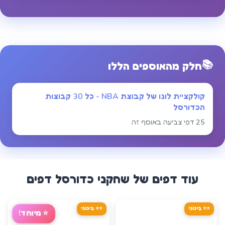
📚
חלק מהאוספים הללו
קולקציית לוגו של קבוצת NBA - כל 30 קבוצות
הכדורסל
25 דפי צביעה באוסף זה
עוד דפים של
שחקני כדורסל
דפים
⭐⭐ בֵּינוֹנִי
⭐⭐ בֵּינוֹנִי
⭐
מיוחד!