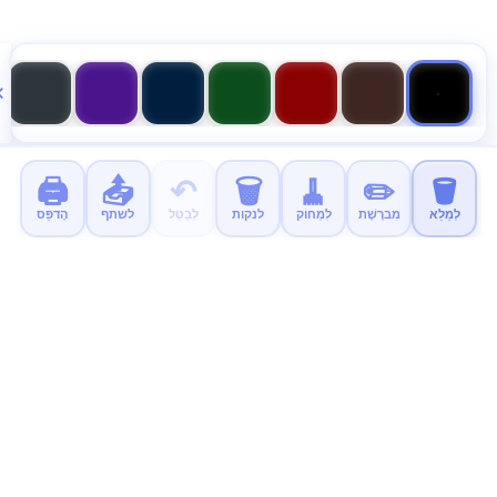
🖨️
📤
↶
🗑️
🧹
✏️
🪣
לְמַלֵא
מִברֶשֶׁת
לִמְחוֹק
לנקות
לְבַטֵל
לשתף
הֶדפֵּס