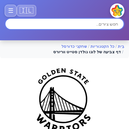
🇮🇱
☰
בַּיִת
/
כל הקטגוריות
/
שחקני כדורסל
/
דף צביעה של לוגו גולדן סטייט ווריורס