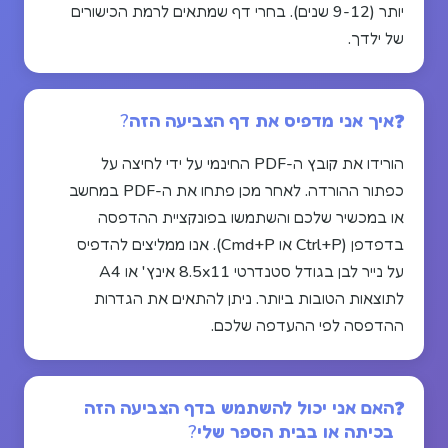
יותר (9-12 שנים). בחרי דף שמתאים לרמת הכישורים
של ילדך.
איך אני מדפיס את דף הצביעה הזה?
הורידו את קובץ ה-PDF החינמי על ידי לחיצה על
כפתור ההורדה. לאחר מכן פתחו את ה-PDF במחשב
או במכשיר שלכם והשתמשו בפונקציית ההדפסה
בדפדפן (Ctrl+P או Cmd+P). אנו ממליצים להדפיס
על נייר לבן בגודל סטנדרטי 8.5x11 אינץ' או A4
לתוצאות הטובות ביותר. ניתן להתאים את הגדרות
ההדפסה לפי ההעדפה שלכם.
האם אני יכול להשתמש בדף הצביעה הזה
בכיתה או בבית הספר שלי?