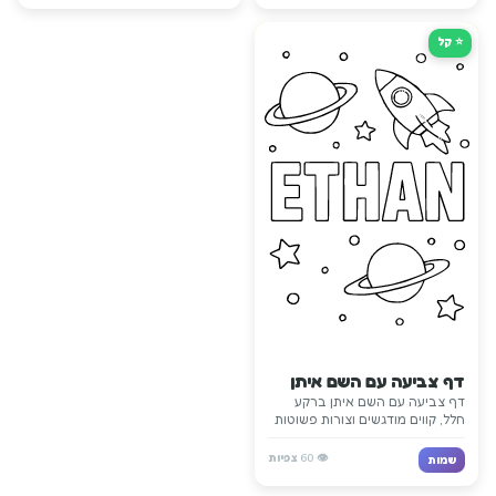
⭐ קַל
דף צביעה עם השם איתן
דף צביעה עם השם איתן ברקע
חלל, קווים מודגשים וצורות פשוטות
להדפסה לילדים שאוהבים כוכבים,
כוכבי לכת והרפתקאות.
👁️
60
צפיות
שמות