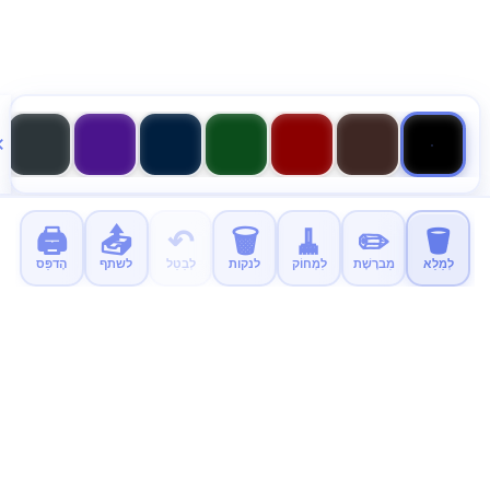
🖨️
📤
↶
🗑️
🧹
✏️
🪣
לְמַלֵא
מִברֶשֶׁת
לִמְחוֹק
לנקות
לְבַטֵל
לשתף
הֶדפֵּס