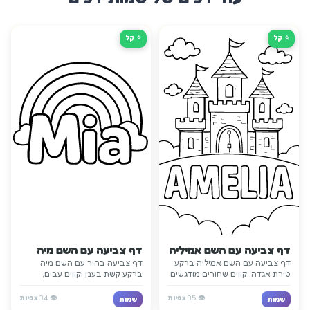
⭐ קַל
⭐ קַל
דף צביעה עם השם אמיליה
דף צביעה עם השם מיה
דף צביעה עם השם אמיליה ברקע
דף צביעה בהיר עם השם מיה
טירת אגדה, קווים שחורים מודגשים
ברקע קשת בענן וקווים עבים,
ופרטים קסומים שהופכים את הדף
מעוצב להדפסה קלה ולשמחה
למשחקי ומיוחד.
לילדים קטנים.
👁️
35
צפיות
👁️
34
צפיות
שמות
שמות