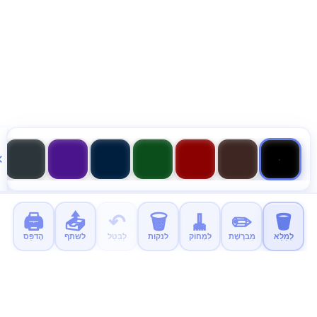
🖨️
📤
↶
🗑️
🧹
✏️
🪣
לְמַלֵא
מִברֶשֶׁת
לִמְחוֹק
לנקות
לְבַטֵל
לשתף
הֶדפֵּס