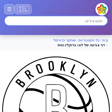
🇮🇱
☰
בַּיִת
/
כל הקטגוריות
/
שחקני כדורסל
/
דף צביעה של לוגו ברוקלין נטס