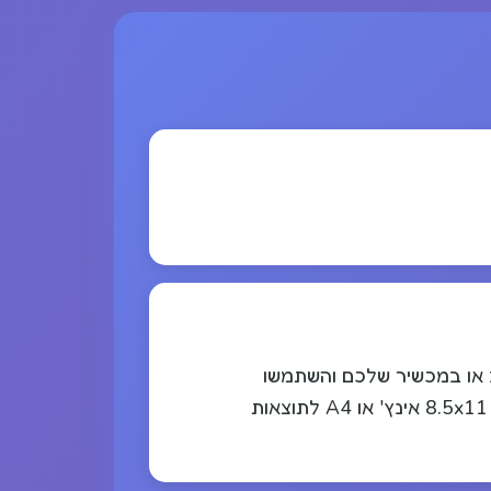
מי על ידי לחיצה על כפתור ההורדה. לאחר מכן פתחו את ה-PDF במחשב או במכשיר שלכם והשתמשו
בפונקציית ההדפסה בדפדפן (Ctrl+P או Cmd+P). אנו ממליצים להדפיס על נייר לבן בגודל סטנדרטי 8.5x11 אינץ' או A4 לתוצאות