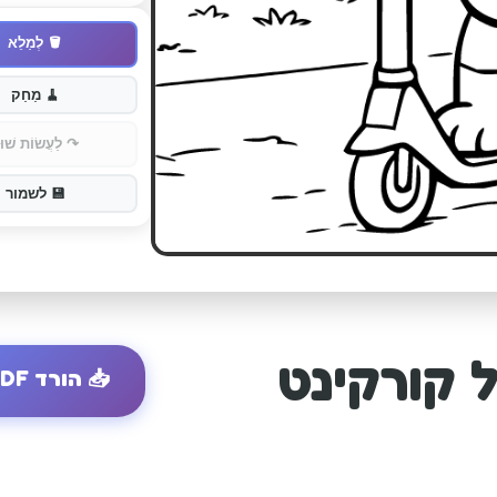
🪣
לְמַלֵא
🧹
מַחַק
↷
לַעֲשׂוֹת שׁוּ
💾
לשמור
 קורקינט
📥
הורד PDF