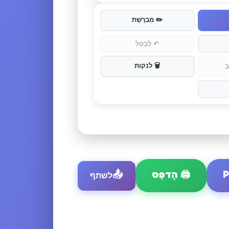
✏️
מִברֶשֶׁת
↶
לְבַטֵל
🗑️
לנקות
ב
🖨️
הֶדפֵּס
📤
לשתף