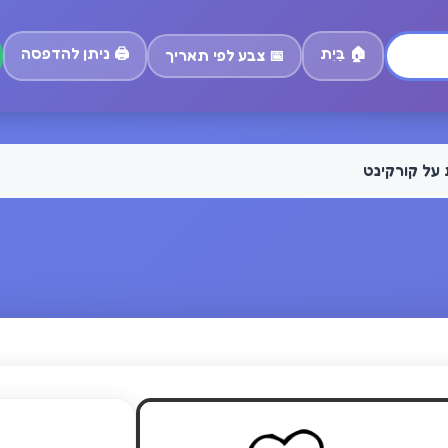
🏠
בַּיִת
🖨️
ניתן להדפסה
📅
צבע לפי תאריך
 על קורקינט