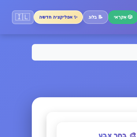
🇮🇱
🎲
אַקרַאִי
📝
בלוג
✨ אפליקציה חדשה
🎨 בחר צבע