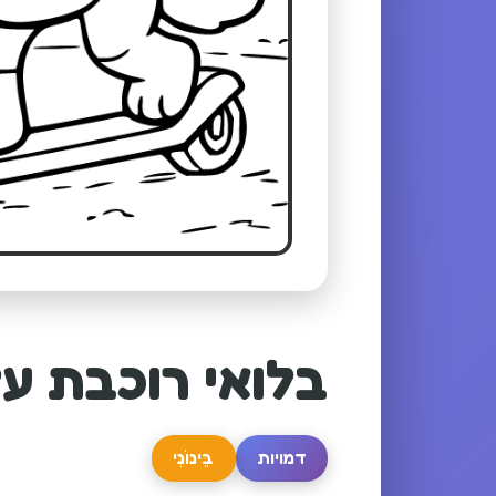
בלואי רוכבת על
דמויות
בֵּינוֹנִי