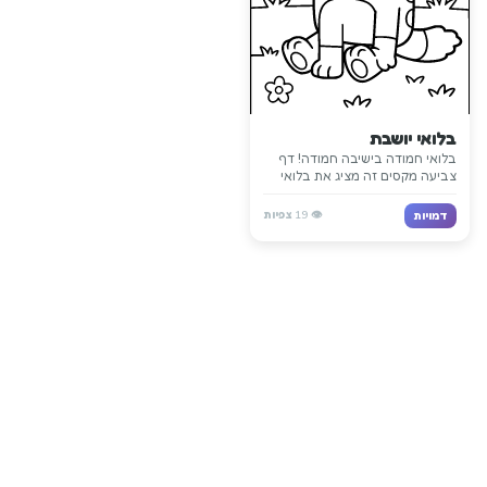
בלואי יושבת
בלואי חמודה בישיבה חמודה! דף
צביעה מקסים זה מציג את בלואי
יושבת בשמחה עם עיניים גדולות
וחיוך מתוק. מושלם לילדים קטנים
👁️
19
צפיות
דמויות
שאוהבים את בלואי ורוצים דף
צביעה פשוט ומהנה!