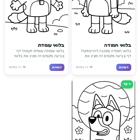
בלואי חמודה
בלואי עומדת
בלואי חמודה ומוכנה להרפתקה!
בלואי שמחה עומדת זקופה! דף
דף צביעה מקסים זה מציג את
צביעה מקסים זה מציג את בלואי
בלואי עם הקסם והروح המשחקית
בעמידה קלאסית עם הבעה שמחה
שלה. עם רקע מהנה ויציבה שמחה,
וזנב מתנודד. מבוא מושלם לבלואי
👁️
34
צפיות
👁️
22
צפיות
דמויות
דמויות
הדף לוכד את כל מה שילדים
לילדים קטנים שמתחילים לצבוע!
אוהבים בבלואי. מושלם לתלייה על
המקרר!
⭐ קַל