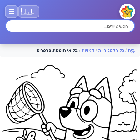
🇮🇱
☰
בַּיִת
/
כל הקטגוריות
/
דמויות
/
בלואי תופסת פרפרים