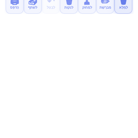
🖨️
📤
↶
🗑️
🧹
✏️
🪣
לְמַלֵא
מִברֶשֶׁת
לִמְחוֹק
לנקות
לְבַטֵל
לשתף
הֶדפֵּס
MyColor.fun
דפי צביעה חינוכיים בחינם לילדים. להדפיס, לצבוע וליהנות!
נסו את האפליקציה החדשה שלנו
אפליקציית צביעה רגועה וללא פרסומות לילדים זמינה עכשיו.