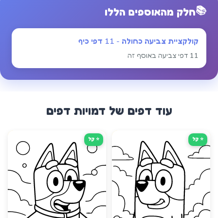
📚
חלק מהאוספים הללו
קולקציית צביעה כחולה - 11 דפי כיף
11 דפי צביעה באוסף זה
עוד דפים של
דמויות
דפים
⭐ קַל
⭐ קַל