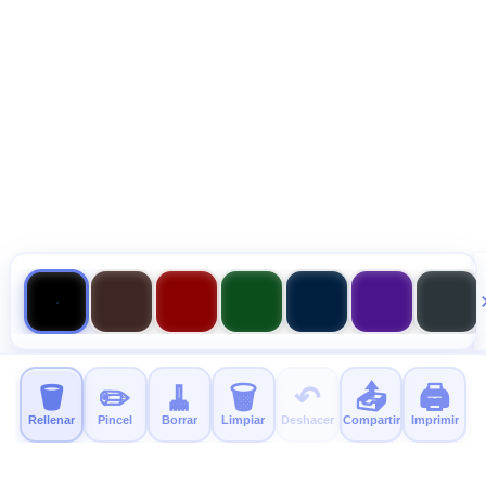
🪣
✏️
🧹
🗑️
↶
📤
🖨️
Rellenar
Pincel
Borrar
Limpiar
Deshacer
Compartir
Imprimir