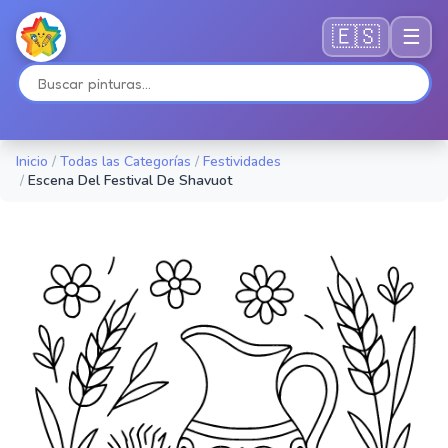
🇪🇸
☰
Inicio
/
Todas las Categorías
/
Festividades
/
Escena Del Festival De Shavuot