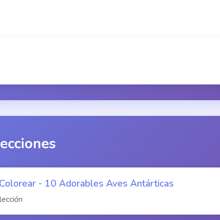
lecciones
 Colorear - 10 Adorables Aves Antárticas
lección