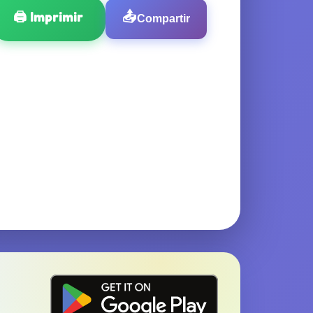
🖨️
Imprimir
📤
Compartir