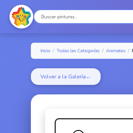
Inicio
/
Todas las Categorías
/
Animales
/
Volver a la Galería
←