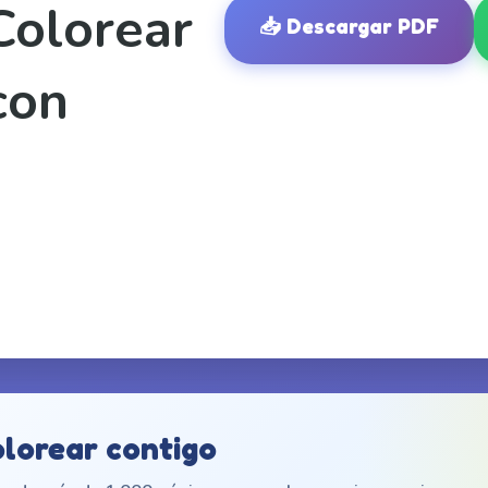
Colorear
📥
Descargar PDF
con
olorear contigo