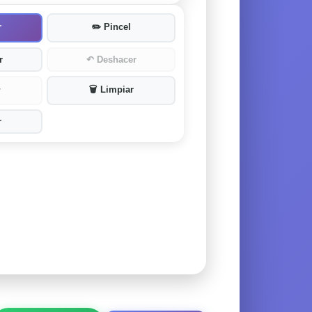
r
✏️
Pincel
r
↶
Deshacer
🗑️
Limpiar
r
r