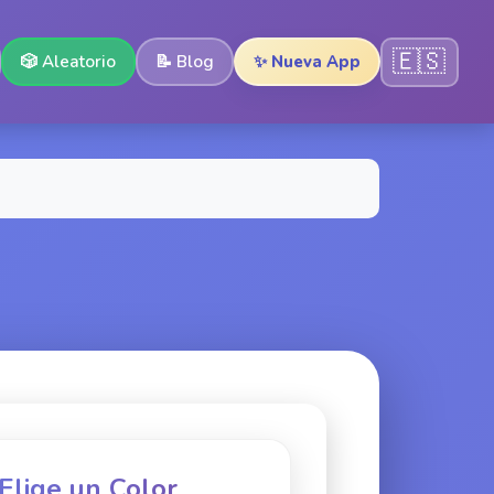
🇪🇸
🎲
Aleatorio
📝
Blog
✨ Nueva App
 Elige un Color