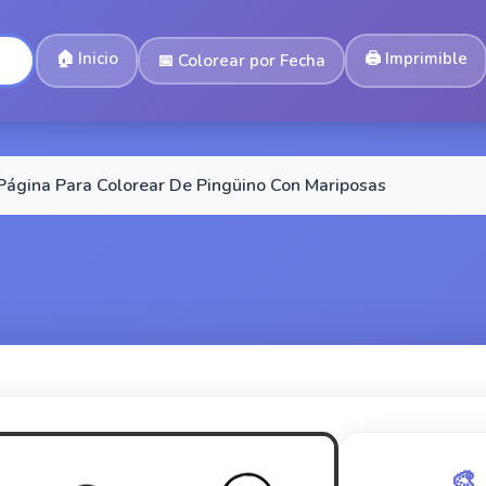
🏠
Inicio
🖨️
Imprimible
📅
Colorear por Fecha
Página Para Colorear De Pingüino Con Mariposas
🎨