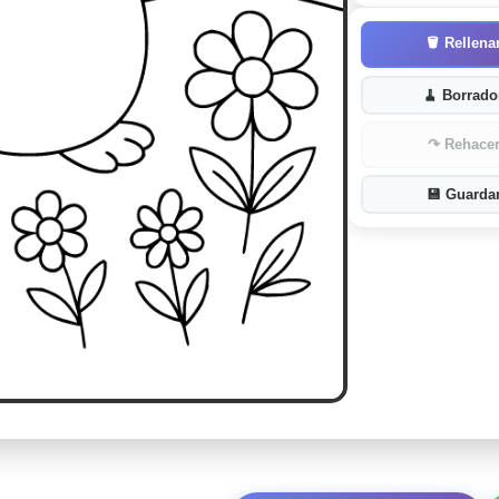
🪣
Rellena
🧹
Borrado
↷
Rehace
💾
Guarda