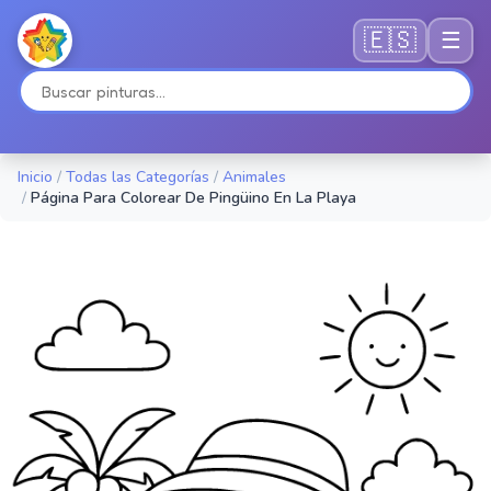
🇪🇸
☰
Inicio
/
Todas las Categorías
/
Animales
/
Página Para Colorear De Pingüino En La Playa