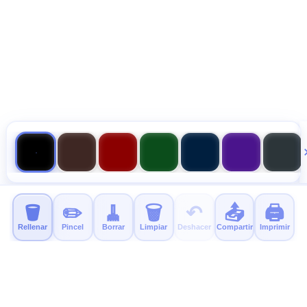
🪣
✏️
🧹
🗑️
↶
📤
🖨️
Rellenar
Pincel
Borrar
Limpiar
Deshacer
Compartir
Imprimir