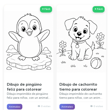
⭐ Fácil
⭐ Fácil
Dibujo de pingüino
Dibujo de cachorrito
feliz para colorear
tierno para colorear
Dibujo imprimible de pingüino
Dibujo imprimible de cachorrito
feliz para niños, con un animal
tierno para niños, con un animal
tierno y detalles sencillos de su
tierno y detalles sencillos de su
entorno. Ideal para lecciones de
entorno. Ideal para lecciones de
👁️
0
vistas
👁️
0
vistas
Animales
Animales
animales, clases y diversión
animales, clases y diversión