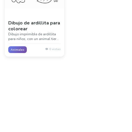
Dibujo de ardillita para
colorear
Dibujo imprimible de ardillita
para niños, con un animal tierno
y detalles sencillos de su
entorno. Ideal para lecciones de
👁️
0
vistas
Animales
animales, clases y diversión
creativa sin pantallas.