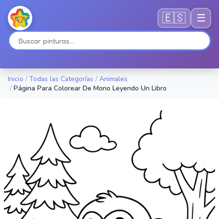
🇪🇸
☰
Inicio
/
Todas las Categorías
/
Animales
/
Página Para Colorear De Mono Leyendo Un Libro