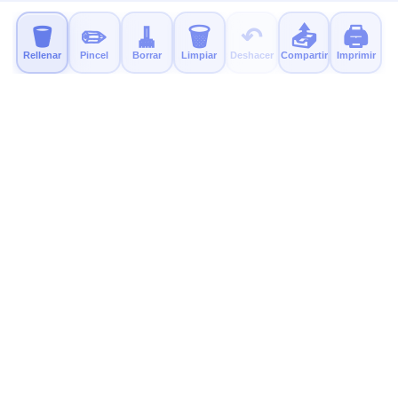
🪣
✏️
🧹
🗑️
↶
📤
🖨️
Rellenar
Pincel
Borrar
Limpiar
Deshacer
Compartir
Imprimir
MyColor.fun
Páginas para colorear gratis y educativas para niños.
¡Imprime, colorea y diviértete!
Prueba Nuestra Nueva App