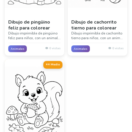
Dibujo de pingüino
Dibujo de cachorrito
feliz para colorear
tierno para colorear
Dibujo imprimible de pingüino
Dibujo imprimible de cachorrito
feliz para niños, con un animal
tierno para niños, con un animal
tierno y detalles sencillos de su
tierno y detalles sencillos de su
entorno. Ideal para lecciones de
entorno. Ideal para lecciones de
👁️
0
vistas
👁️
0
vistas
Animales
Animales
animales, clases y diversión
animales, clases y diversión
creativa sin pantallas.
creativa sin pantallas.
⭐⭐ Medio