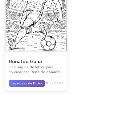
Ronaldo Gana
Una página de fútbol para
colorear con Ronaldo ganando
y celebrando un gran momento
de partido.
👁️
79
vistas
Jugadores de Fútbol