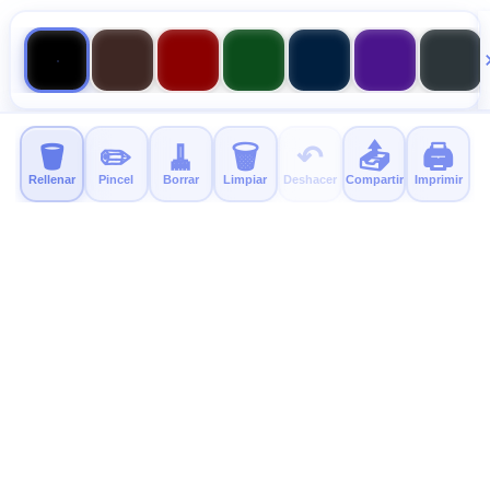
🪣
✏️
🧹
🗑️
↶
📤
🖨️
Rellenar
Pincel
Borrar
Limpiar
Deshacer
Compartir
Imprimir
MyColor.fun