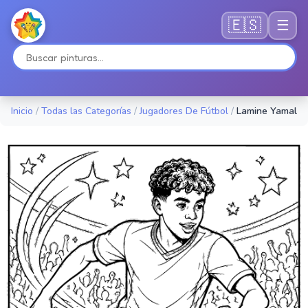
🇪🇸
☰
Inicio
/
Todas las Categorías
/
Jugadores De Fútbol
/
Lamine Yamal