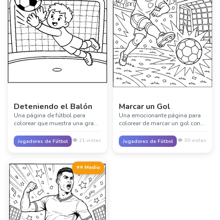
Deteniendo el Balón
Marcar un Gol
Una página de fútbol para
Una emocionante página para
colorear que muestra una gran
colorear de marcar un gol con
parada, perfecta para colorear
acción de fútbol, movimiento y
acción de portero y movimiento
un gran momento cerca de la
👁️
21
vistas
👁️
30
vistas
Jugadores de Fútbol
Jugadores de Fútbol
de partido.
red.
⭐⭐ Medio