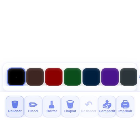
🪣
✏️
🧹
🗑️
↶
📤
🖨️
Rellenar
Pincel
Borrar
Limpiar
Deshacer
Compartir
Imprimir