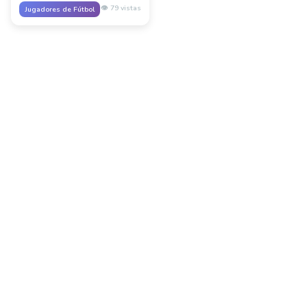
de partido.
👁️
79
vistas
Jugadores de Fútbol