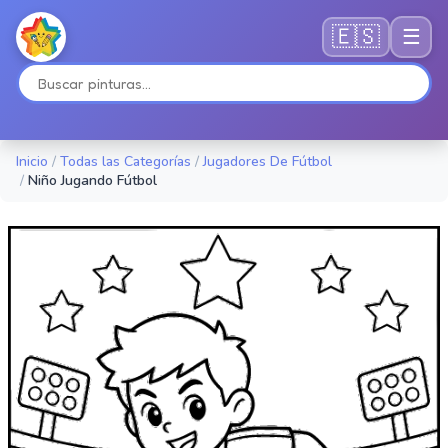
🇪🇸
☰
Inicio
/
Todas las Categorías
/
Jugadores De Fútbol
/
Niño Jugando Fútbol