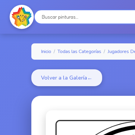
Inicio
/
Todas las Categorías
/
Jugadores D
Volver a la Galería
←