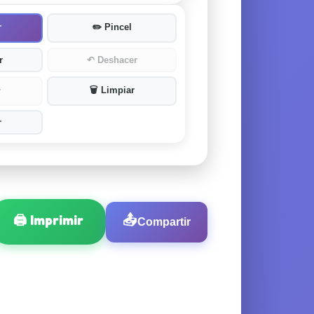
r
✏️
Pincel
r
↶
Deshacer
🗑️
Limpiar
r
r
🖨️
Imprimir
📤
Compartir