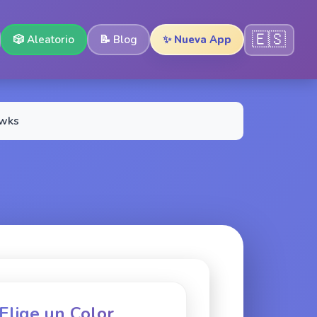
🇪🇸
🎲
Aleatorio
📝
Blog
✨ Nueva App
awks
 Elige un Color