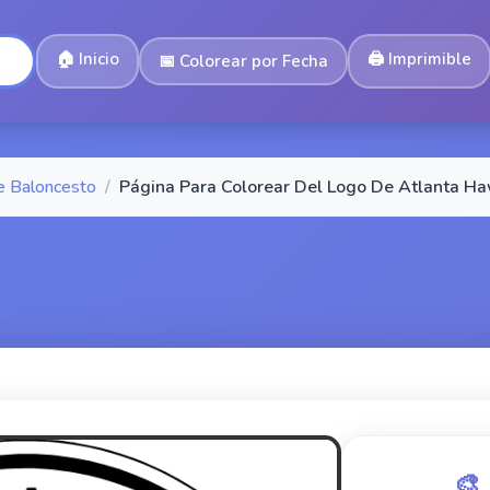
🏠
Inicio
🖨️
Imprimible
📅
Colorear por Fecha
e Baloncesto
/
Página Para Colorear Del Logo De Atlanta H
🎨