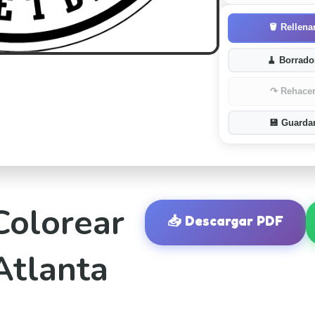
🪣
Rellena
🧹
Borrado
↷
Rehace
💾
Guarda
Colorear
📥
Descargar PDF
Atlanta