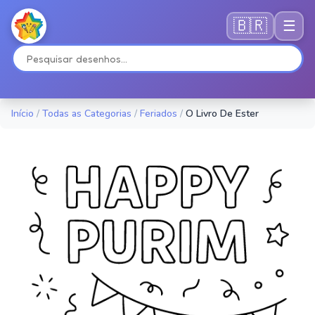
🇧🇷
☰
Início
/
Todas as Categorias
/
Feriados
/
O Livro De Ester