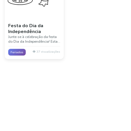
Festa do Dia da
Independência
Junte-se à celebração da festa
do Dia da Independência! Esta
divertida cena mostra a alegria
e emoção das festividades do 4
👁️
37
visualizações
Feriados
de julho com decoração e
celebração.