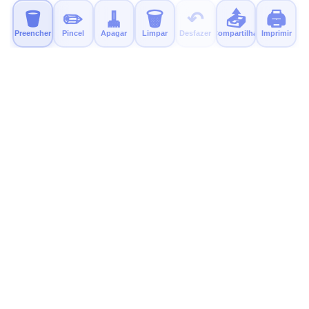
🪣
✏️
🧹
🗑️
↶
📤
🖨️
Preencher
Pincel
Apagar
Limpar
Desfazer
Compartilhar
Imprimir
MyColor.fun
Páginas gratuitas e educativas para colorir para crianças.
Imprima, colorir e divirta-se!
Experimente Nosso Novo App
Um app calmo e sem anúncios para colorir já está disponível.