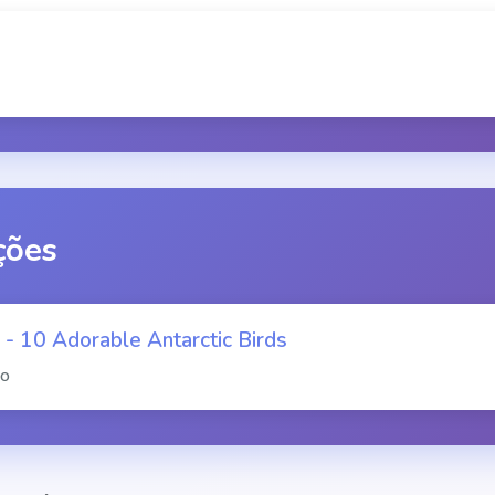
ções
 - 10 Adorable Antarctic Birds
ão