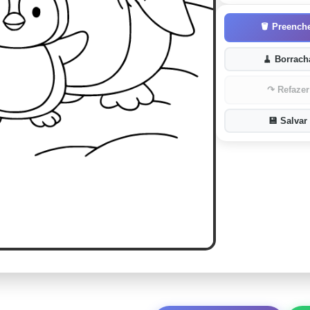
🪣
Preench
🧹
Borrach
↷
Refazer
💾
Salvar