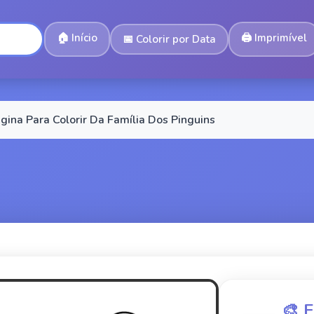
🏠
Início
🖨️
Imprimível
📅
Colorir por Data
gina Para Colorir Da Família Dos Pinguins
🎨 