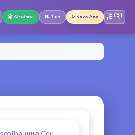
🇧🇷
🎲
Aleatório
📝
Blog
✨ Novo App
Escolha uma Cor