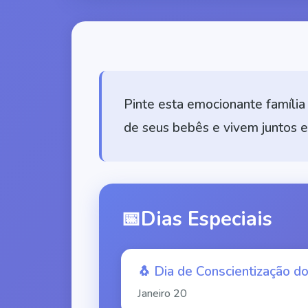
Pinte esta emocionante família
de seus bebês e vivem juntos e
📅
Dias Especiais
🐧
Dia de Conscientização d
Janeiro
20