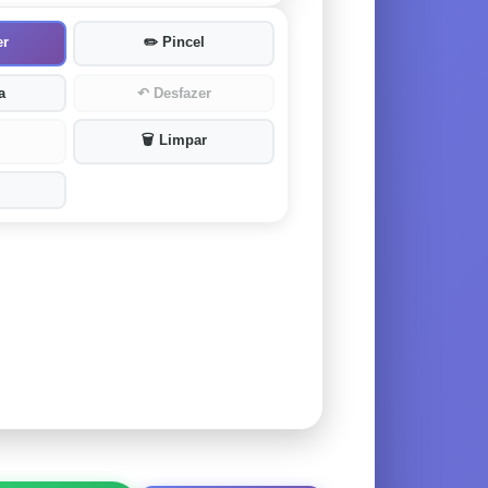
er
✏️
Pincel
a
↶
Desfazer
🗑️
Limpar