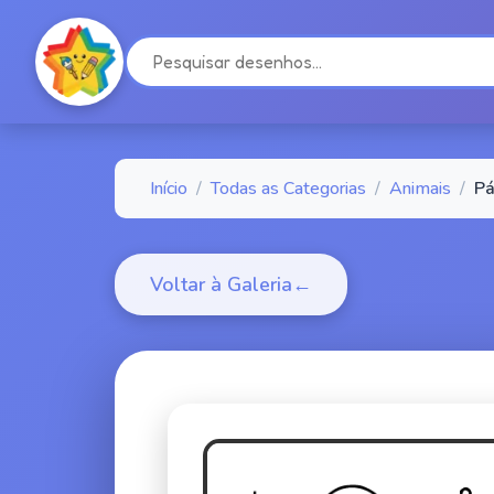
Início
/
Todas as Categorias
/
Animais
/
Pá
Voltar à Galeria
←