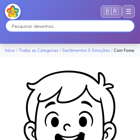
🇧🇷
☰
Início
/
Todas as Categorias
/
Sentimentos E Emoções
/
Com Fome