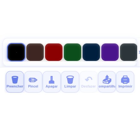
🪣
✏️
🧹
🗑️
↶
📤
🖨️
Preencher
Pincel
Apagar
Limpar
Desfazer
Compartilhar
Imprimir