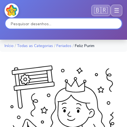
🇧🇷
☰
Início
/
Todas as Categorias
/
Feriados
/
Feliz Purim