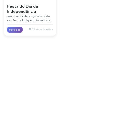
Festa do Dia da
Independência
Junte-se à celebração da festa
do Dia da Independência! Esta
divertida cena mostra a alegria
e emoção das festividades do 4
👁️
37
visualizações
Feriados
de julho com decoração e
celebração.