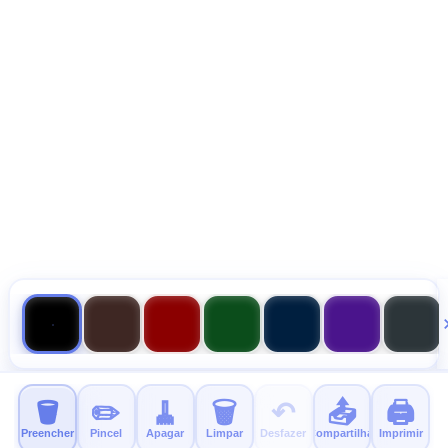
🪣
✏️
🧹
🗑️
↶
📤
🖨️
Preencher
Pincel
Apagar
Limpar
Desfazer
Compartilhar
Imprimir