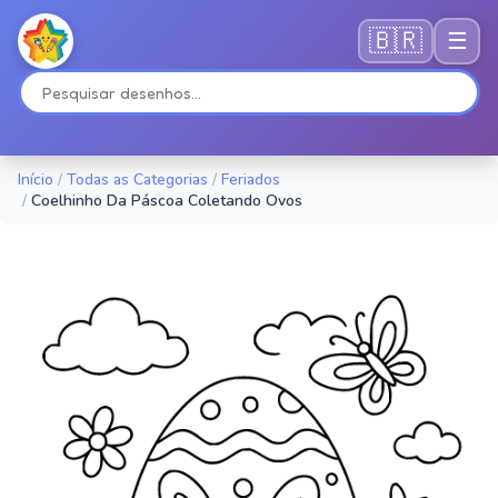
🇧🇷
☰
Início
/
Todas as Categorias
/
Feriados
/
Coelhinho Da Páscoa Coletando Ovos