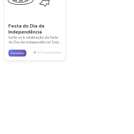
Festa do Dia da
Independência
Junte-se à celebração da festa
do Dia da Independência! Esta
divertida cena mostra a alegria
e emoção das festividades do 4
👁️
37
visualizações
Feriados
de julho com decoração e
celebração.