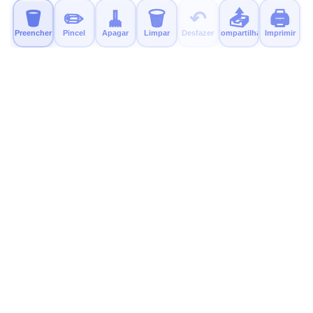
🪣
✏️
🧹
🗑️
↶
📤
🖨️
Preencher
Pincel
Apagar
Limpar
Desfazer
Compartilhar
Imprimir
MyColor.fun
Páginas gratuitas e educativas para colorir para crianças.
Imprima, colorir e divirta-se!
Experimente Nosso Novo App
Um app calmo e sem anúncios para colorir já está disponível.