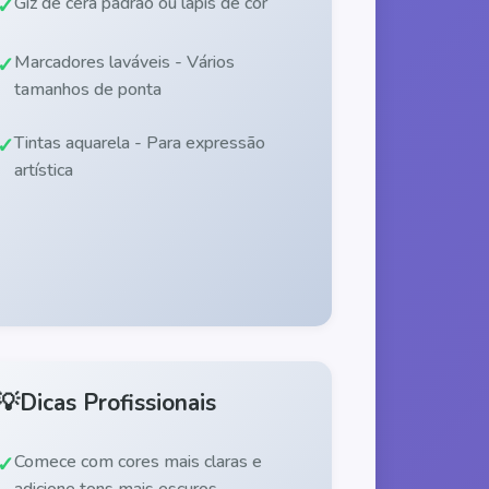
Giz de cera padrão ou lápis de cor
Marcadores laváveis - Vários
tamanhos de ponta
Tintas aquarela - Para expressão
artística
💡
Dicas Profissionais
Comece com cores mais claras e
adicione tons mais escuros