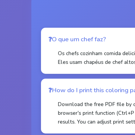
O que um chef faz?
Os chefs cozinham comida delici
Eles usam chapéus de chef altos
How do I print this coloring 
Download the free PDF file by 
browser's print function (Ctrl
results. You can adjust print set