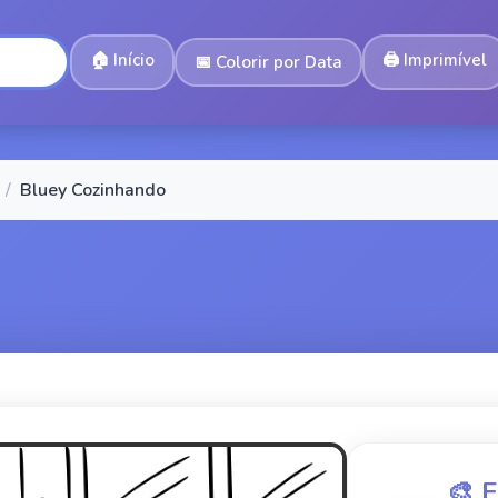
🏠
Início
🖨️
Imprimível
📅
Colorir por Data
/
Bluey Cozinhando
🎨 