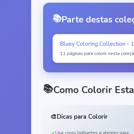
📚
Parte destas cole
Bluey Coloring Collection -
11 páginas para colorir nesta coleç
📚
Como Colorir Esta
🎨
Dicas para Colorir
Use cores brilhantes e alegres para