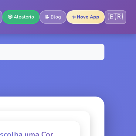
🇧🇷
🎲
Aleatório
📝
Blog
✨ Novo App
Escolha uma Cor