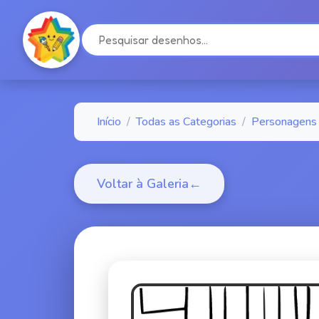
Início
/
Todas as Categorias
/
Personagens
Voltar à Galeria
←