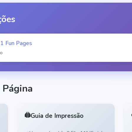
ções
 11 Fun Pages
ão
 Página
🖨️
Guia de Impressão