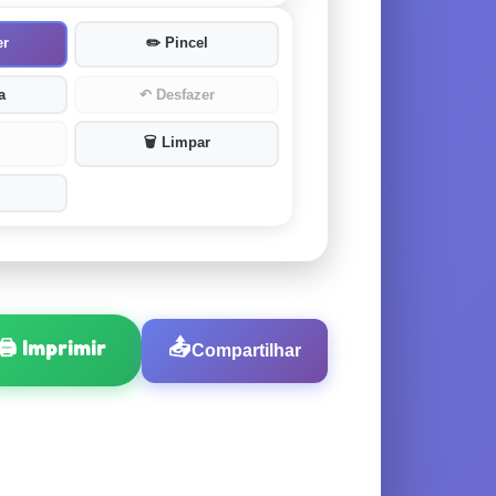
er
✏️
Pincel
a
↶
Desfazer
🗑️
Limpar
🖨️
Imprimir
📤
Compartilhar