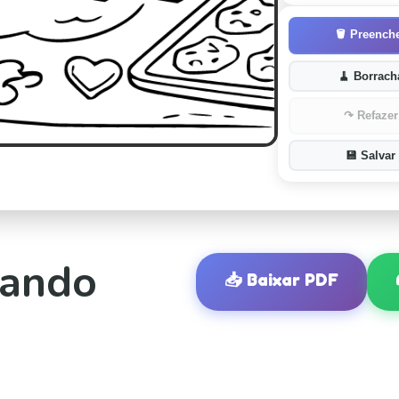
🪣
Preench
🧹
Borrach
↷
Refazer
💾
Salvar
hando
📥
Baixar PDF