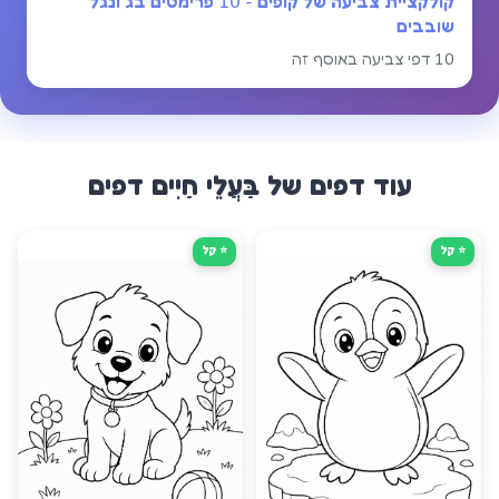
קולקציית צביעה של קופים - 10 פרימטים בג'ונגל
שובבים
10 דפי צביעה באוסף זה
עוד דפים של
בַּעֲלֵי חַיִים
דפים
⭐ קַל
⭐ קַל