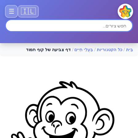
🇮🇱
☰
בַּיִת
/
כל הקטגוריות
/
בַּעֲלֵי חַיִים
/
דף צביעה של קוף חמוד