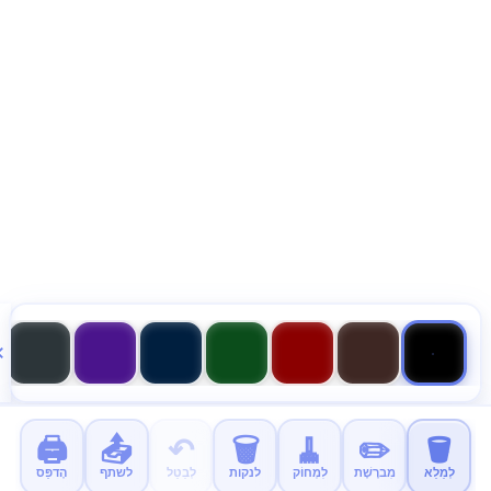
🖨️
📤
↶
🗑️
🧹
✏️
🪣
לְמַלֵא
מִברֶשֶׁת
לִמְחוֹק
לנקות
לְבַטֵל
לשתף
הֶדפֵּס