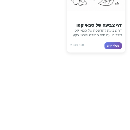
דף צביעה של סנאי קטן
דף צביעה להדפסה של סנאי קטן
לילדים, עם חיה חמודה ופרטי רקע
פשוטים מהסביבה שלה. מתאים
לשיעורים על חיות, לכיתה ולפעילות
👁️
0
צפיות
בַּעֲלֵי חַיִים
יצירה ללא מסכים.