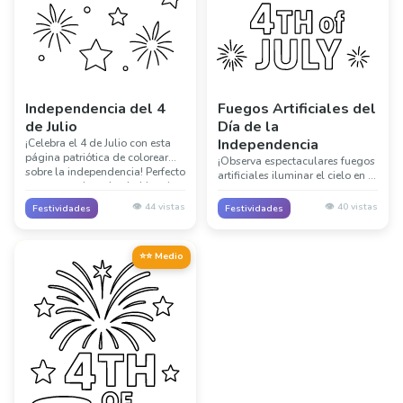
Independencia del 4
Fuegos Artificiales del
de Julio
Día de la
Independencia
¡Celebra el 4 de Julio con esta
página patriótica de colorear
¡Observa espectaculares fuegos
sobre la independencia! Perfecto
artificiales iluminar el cielo en el
para aprender sobre la historia
Día de la Independencia! Esta
americana y el nacimiento de
emocionante página captura la
👁️
44
vistas
👁️
40
vistas
Festividades
Festividades
una nación a través del coloreo
magia de los espectáculos de
creativo.
fuegos artificiales del 4 de Julio
celebrando la libertad.
⭐⭐ Medio