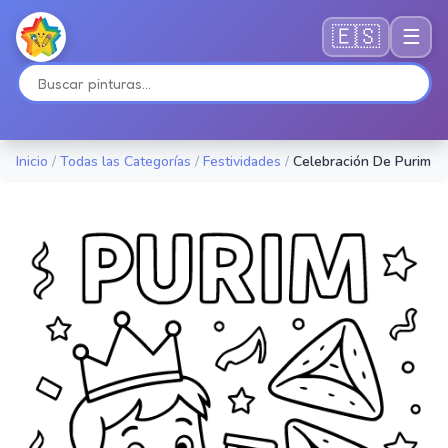
🇪🇸
☰
Inicio
/
Todas las Categorías
/
Festividades
/
Celebración De Purim