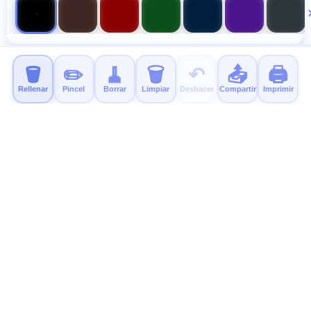
🪣
✏️
🧹
🗑️
↶
📤
🖨️
Rellenar
Pincel
Borrar
Limpiar
Deshacer
Compartir
Imprimir
MyColor.fun
Páginas para colorear gratis y educativas para niños.