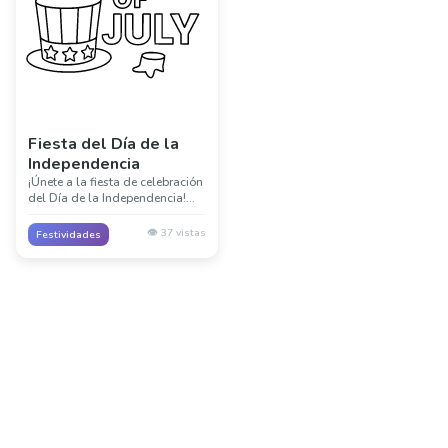
Fiesta del Día de la
Independencia
¡Únete a la fiesta de celebración
del Día de la Independencia!
Esta divertida escena muestra
la alegría y emoción de las
👁️
37
vistas
Festividades
festividades del 4 de Julio con
decoraciones y celebración.