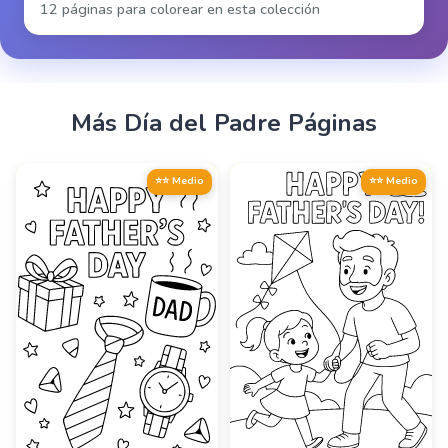
12 páginas para colorear en esta colección
Más
Día del Padre
Páginas
⭐⭐ Medio
⭐⭐ Medio