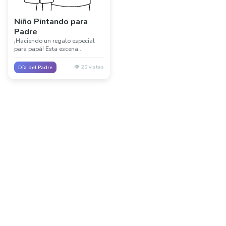
Niño Pintando para
Padre
¡Haciendo un regalo especial
para papá! Esta escena
conmovedora muestra a un niño
creando una hermosa pintura
👁️
20
vistas
Día del Padre
como regalo amoroso para el
Día del Padre.