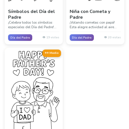
Símbolos del Día del
Niña con Cometa y
Padre
Padre
¡Celebra todos los símbolos
¡Volando cometas con papá!
especiales del Día del Padre!
Esta alegre actividad al aire
Incluyendo corbatas,
libre captura la diversión y las
herramientas, tazas de café y
risas de pasar tiempo de
👁️
19
vistas
👁️
20
vistas
Día del Padre
Día del Padre
otros artículos que representan
calidad juntos en un hermoso
a los increíbles papás en
día.
nuestras vidas.
⭐⭐ Medio