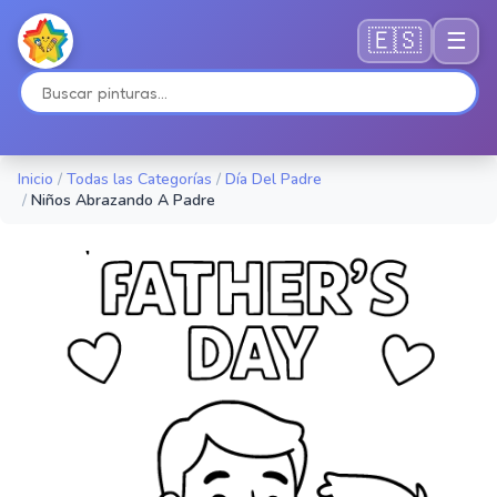
🇪🇸
☰
Inicio
/
Todas las Categorías
/
Día Del Padre
/
Niños Abrazando A Padre