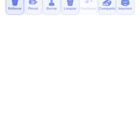
🪣
✏️
🧹
🗑️
↶
📤
🖨️
Rellenar
Pincel
Borrar
Limpiar
Deshacer
Compartir
Imprimir
MyColor.fun
Páginas para colorear gratis y educativas para niños.
¡Imprime, colorea y diviértete!
Prueba Nuestra Nueva App
Una app tranquila y sin anuncios para colorear ya está