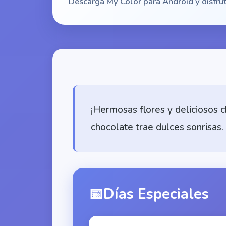
Descarga My Color para Android y disfrut
¡Hermosas flores y deliciosos c
chocolate trae dulces sonrisas.
📅
Días Especiales