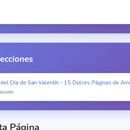
lecciones
 del Día de San Valentín - 15 Dulces Páginas de Am
lección
ta Página