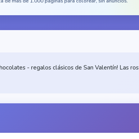
a de más de 1.000 páginas para colorear, sin anuncios.
hocolates - regalos clásicos de San Valentín! Las ro