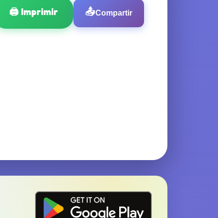
🖨️
Imprimir
📤
Compartir