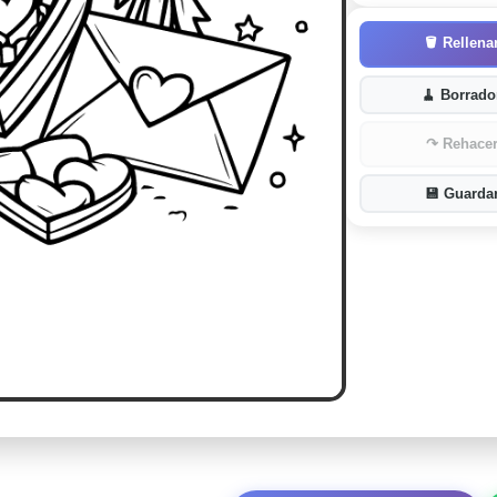
🪣
Rellena
🧹
Borrado
↷
Rehace
💾
Guarda