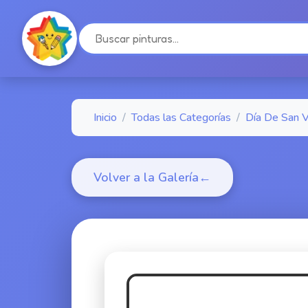
Inicio
/
Todas las Categorías
/
Día De San V
Volver a la Galería
←