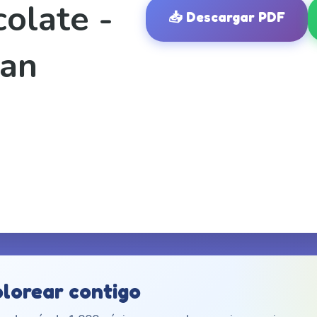
colate -
📥
Descargar PDF
San
olorear contigo