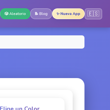
🇪🇸
🎲
Aleatorio
📝
Blog
✨ Nueva App
 Elige un Color