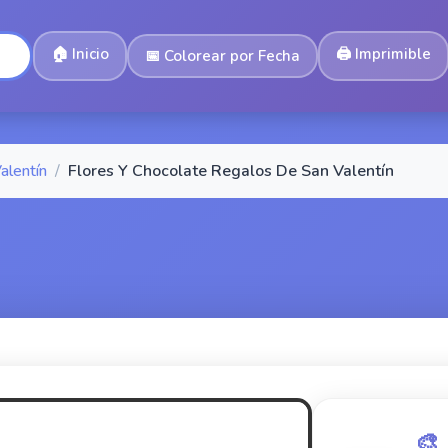
🏠
Inicio
🖨️
Imprimible
📅
Colorear por Fecha
alentín
/
Flores Y Chocolate Regalos De San Valentín
🎨