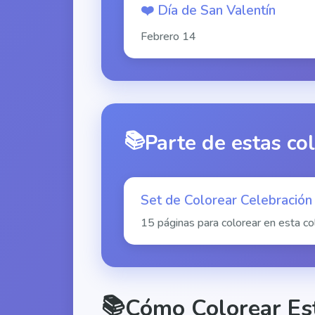
❤️
Día de San Valentín
Febrero
14
📚
Parte de estas co
Set de Colorear Celebración
15 páginas para colorear en esta co
📚
Cómo Colorear Es