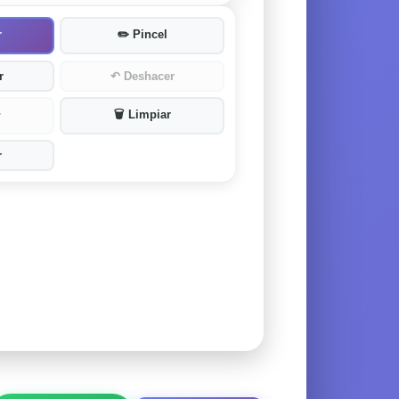
r
✏️
Pincel
r
↶
Deshacer
🗑️
Limpiar
r
r